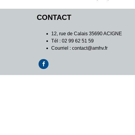
CONTACT
12, rue de Calais 35690 ACIGNE
Tél : 02 99 62 51 59
Courriel : contact@amhv.fr