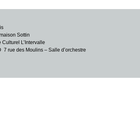
is
aison Sottin
ulturel L’Intervalle
rue des Moulins – Salle d’orchestre