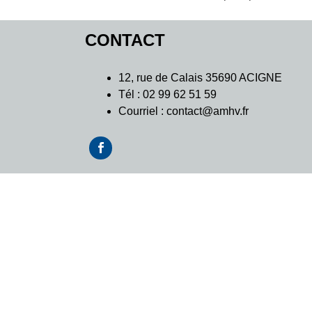
CONTACT
12, rue de Calais 35690 ACIGNE
Tél : 02 99 62 51 59
Courriel : contact@amhv.fr