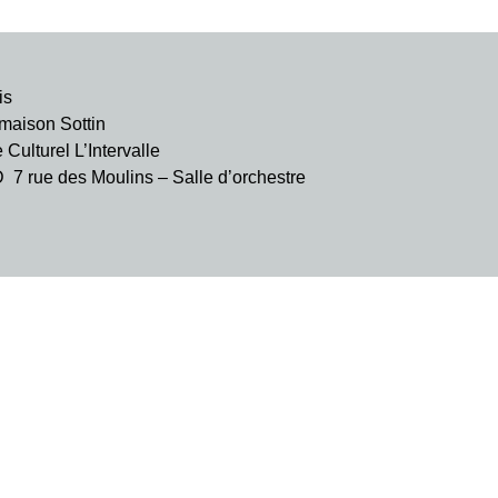
is
aison Sottin
ulturel L’Intervalle
rue des Moulins – Salle d’orchestre