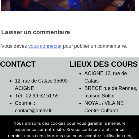
Laisser un commentaire
Vous devez
vous connecter
pour publier un commentaire.
CONTACT
LIEUX DES COURS
ACIGNE 12, rue de
12, rue de Calais 35690
Calais
ACIGNE
BRECE rue de Rennes,
Tél : 02 99 62 51 59
maison Sottin
Courriel :
NOYAL / VILAINE
contact@amhv.fr
Centre Culturel
L’Intervalle
Nous utilisons des cookies pour vous garantir la meilleure
THORIGNE
expérience sur notre site. Si vous continuez à utiliser ce
FOUILLARD 7 rue des
dernier, nous considérerons que vous acceptez l'utilisation des