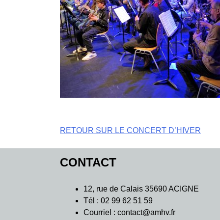
Navigation
RETOUR SUR LE CONCERT D’HIVER
de
CONTACT
l’article
12, rue de Calais 35690 ACIGNE
Tél : 02 99 62 51 59
Courriel : contact@amhv.fr