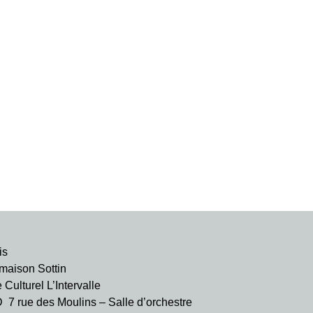
is
aison Sottin
ulturel L’Intervalle
rue des Moulins – Salle d’orchestre