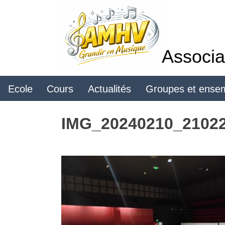
Skip
to
content
Associa
Ecole
Cours
Actualités
Groupes et ense
IMG_20240210_2102