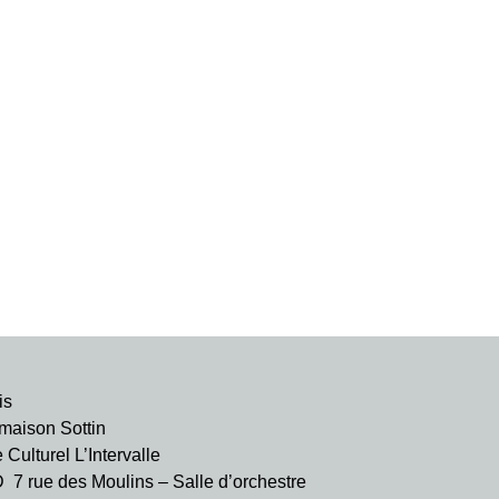
is
aison Sottin
ulturel L’Intervalle
rue des Moulins – Salle d’orchestre