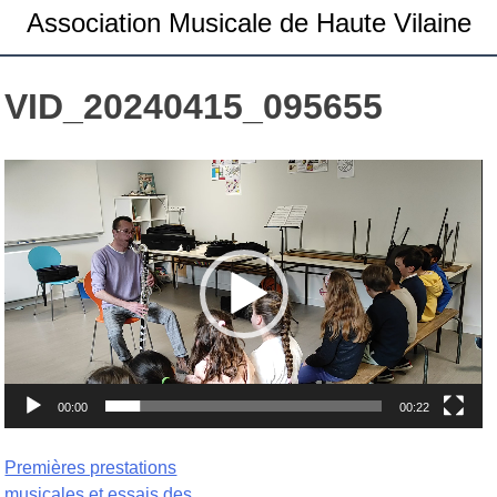
Association Musicale de Haute Vilaine
VID_20240415_095655
Lecteur
vidéo
00:00
00:22
Navigation
Premières prestations
musicales et essais des