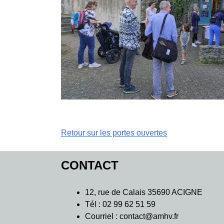
Navigation
Retour sur les portes ouvertes
de
CONTACT
l’article
12, rue de Calais 35690 ACIGNE
Tél : 02 99 62 51 59
Courriel : contact@amhv.fr