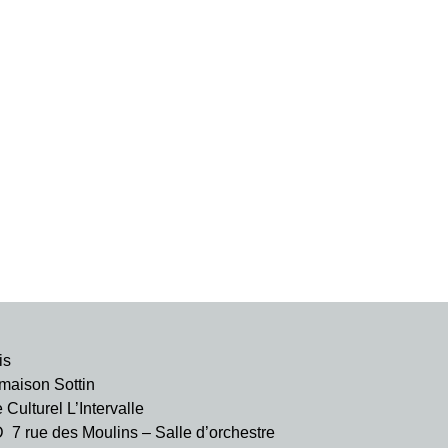
is
aison Sottin
ulturel L’Intervalle
rue des Moulins – Salle d’orchestre