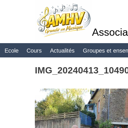
Skip
to
content
Associa
Ecole
Cours
Actualités
Groupes et ense
IMG_20240413_1049