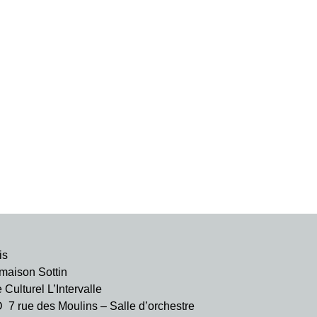
is
aison Sottin
ulturel L’Intervalle
rue des Moulins – Salle d’orchestre