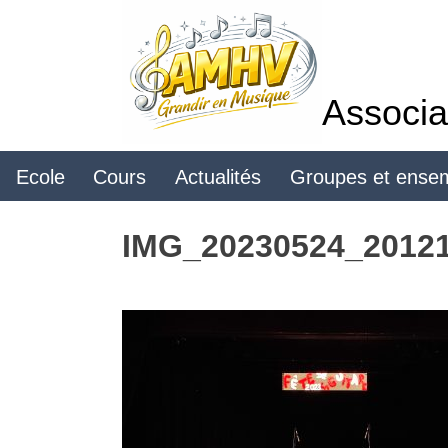
Skip
to
content
Associa
Ecole
Cours
Actualités
Groupes et ense
IMG_20230524_2012