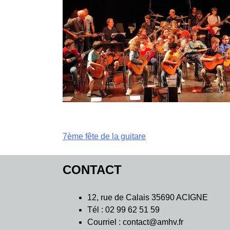
Navigation
7ème fête de la guitare
de
CONTACT
l’article
12, rue de Calais 35690 ACIGNE
Tél : 02 99 62 51 59
Courriel : contact@amhv.fr