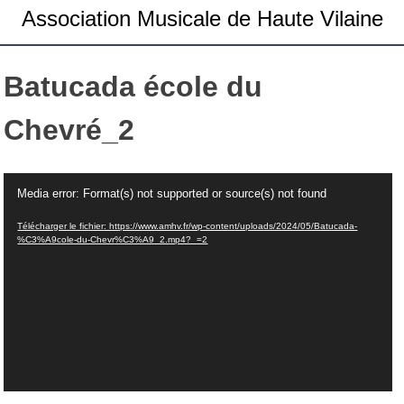
Association Musicale de Haute Vilaine
Batucada école du
Chevré_2
Lecteur
Media error: Format(s) not supported or source(s) not found
vidéo
Télécharger le fichier: https://www.amhv.fr/wp-content/uploads/2024/05/Batucada-
%C3%A9cole-du-Chevr%C3%A9_2.mp4?_=2