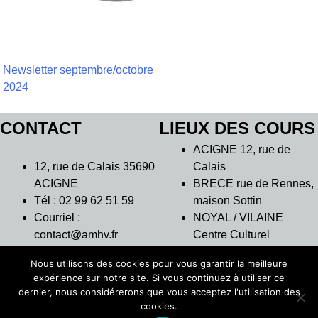
Navigation
Newsletter septembre/octobre
2024
de
l’article
CONTACT
LIEUX DES COURS
ACIGNE 12, rue de
12, rue de Calais 35690
Calais
ACIGNE
BRECE rue de Rennes,
Tél : 02 99 62 51 59
maison Sottin
Courriel :
NOYAL / VILAINE
contact@amhv.fr
Centre Culturel
L’Intervalle
Nous utilisons des cookies pour vous garantir la meilleure
THORIGNE
expérience sur notre site. Si vous continuez à utiliser ce
FOUILLARD 7 rue des
dernier, nous considérerons que vous acceptez l'utilisation des
Moulins – Salle
cookies.