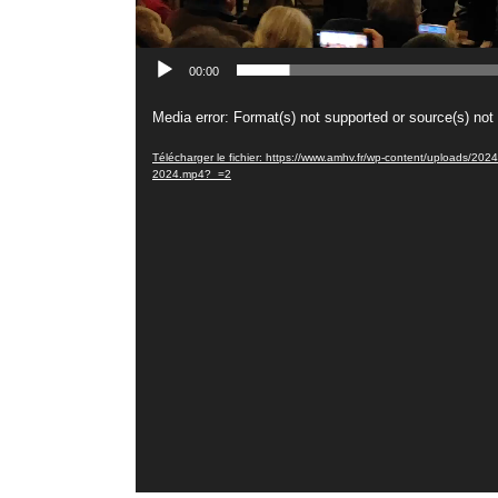
00:00
Lecteur
Media error: Format(s) not supported or source(s) not
vidéo
Télécharger le fichier: https://www.amhv.fr/wp-content/uploads/
2024.mp4?_=2