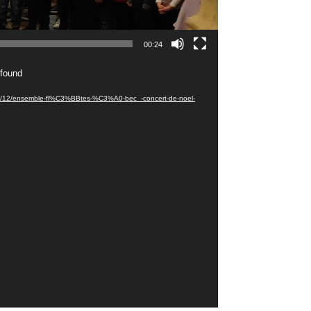
00:24
 found
2024/12/ensemble-fl%C3%BBtes-%C3%A0-bec_-concert-de-noel-