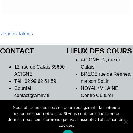
Navigation
Jeunes Talents
de
CONTACT
LIEUX DES COURS
l’article
ACIGNE 12, rue de
12, rue de Calais 35690
Calais
ACIGNE
BRECE rue de Rennes,
Tél : 02 99 62 51 59
maison Sottin
Courriel :
NOYAL / VILAINE
contact@amhv.fr
Centre Culturel
L’Intervalle
Nous utilisons des cookies pour vous garantir la meilleure
THORIGNE
expérience sur notre site. Si vous continuez à utiliser ce
FOUILLARD 7 rue des
dernier, nous considérerons que vous acceptez l'utilisation des
Moulins – Salle
cookies.
d’orchestre