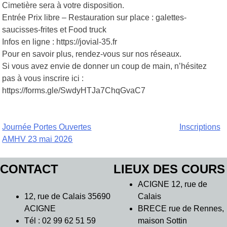
Cimetière sera à votre disposition.
Entrée Prix libre – Restauration sur place : galettes-
saucisses-frites et Food truck
Infos en ligne : https://jovial-35.fr
Pour en savoir plus, rendez-vous sur nos réseaux.
Si vous avez envie de donner un coup de main, n’hésitez
pas à vous inscrire ici :
https://forms.gle/SwdyHTJa7ChqGvaC7
Navigation
Journée Portes Ouvertes
Inscriptions
AMHV 23 mai 2026
de
l’article
CONTACT
LIEUX DES COURS
ACIGNE 12, rue de
12, rue de Calais 35690
Calais
ACIGNE
BRECE rue de Rennes,
Tél : 02 99 62 51 59
maison Sottin