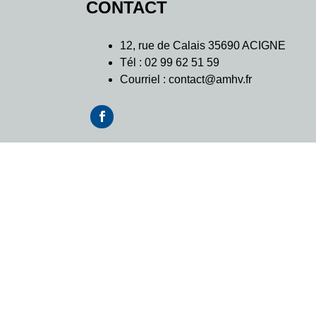
CONTACT
l’article
12, rue de Calais 35690 ACIGNE
Tél : 02 99 62 51 59
Courriel : contact@amhv.fr