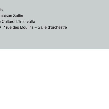
is
aison Sottin
ulturel L’Intervalle
rue des Moulins – Salle d’orchestre