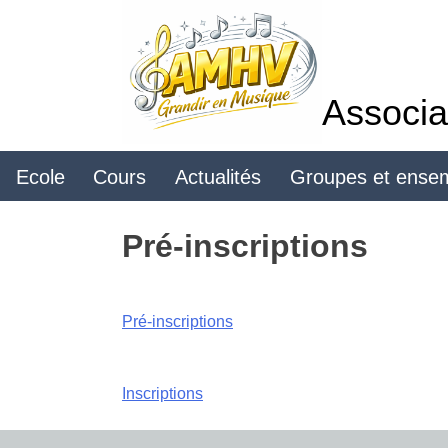
Skip
to
content
Associa
Ecole
Cours
Actualités
Groupes et ense
Pré-inscriptions
Pré-inscriptions
Navigation
Inscriptions
de