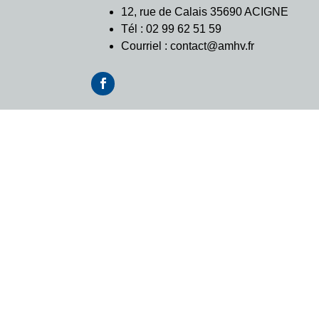
12, rue de Calais 35690 ACIGNE
Tél : 02 99 62 51 59
Courriel : contact@amhv.fr