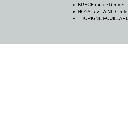
BRECE rue de Rennes, m
NOYAL / VILAINE Centre C
THORIGNE FOUILLARD 7 