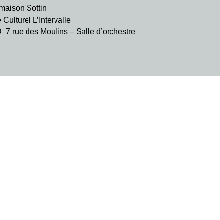
aison Sottin
ulturel L’Intervalle
rue des Moulins – Salle d’orchestre