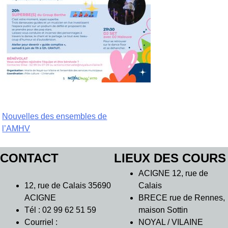
Navigation
Nouvelles des ensembles de
l’AMHV
de
l’article
CONTACT
LIEUX DES COURS
ACIGNE 12, rue de
12, rue de Calais 35690
Calais
ACIGNE
BRECE rue de Rennes,
Tél : 02 99 62 51 59
maison Sottin
Courriel :
NOYAL / VILAINE