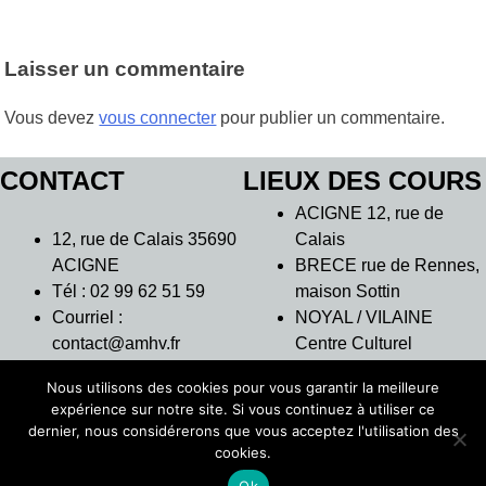
Laisser un commentaire
Vous devez
vous connecter
pour publier un commentaire.
CONTACT
LIEUX DES COURS
ACIGNE 12, rue de
12, rue de Calais 35690
Calais
ACIGNE
BRECE rue de Rennes,
Tél : 02 99 62 51 59
maison Sottin
Courriel :
NOYAL / VILAINE
contact@amhv.fr
Centre Culturel
L’Intervalle
Nous utilisons des cookies pour vous garantir la meilleure
THORIGNE
expérience sur notre site. Si vous continuez à utiliser ce
FOUILLARD 7 rue des
dernier, nous considérerons que vous acceptez l'utilisation des
Moulins – Salle
cookies.
d’orchestre
Ok