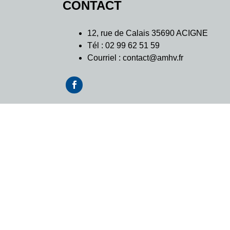
CONTACT
l’article
12, rue de Calais 35690 ACIGNE
Tél : 02 99 62 51 59
Courriel : contact@amhv.fr