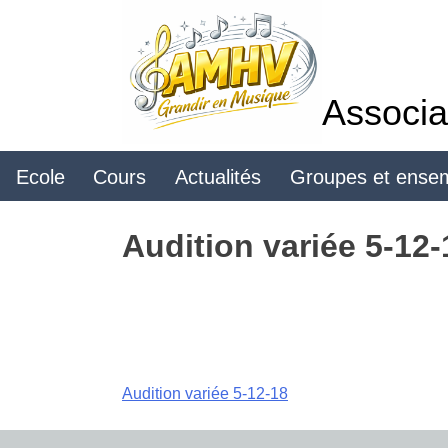
Skip
to
content
Associa
Ecole
Cours
Actualités
Groupes et ense
Audition variée 5-12-
Navigation
Audition variée 5-12-18
de