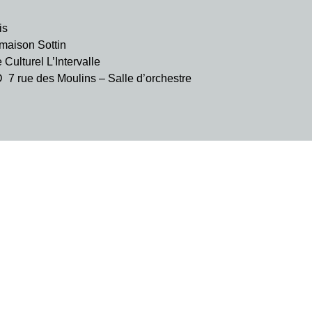
is
aison Sottin
ulturel L’Intervalle
rue des Moulins – Salle d’orchestre