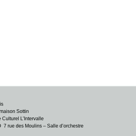
is
aison Sottin
ulturel L’Intervalle
rue des Moulins – Salle d’orchestre