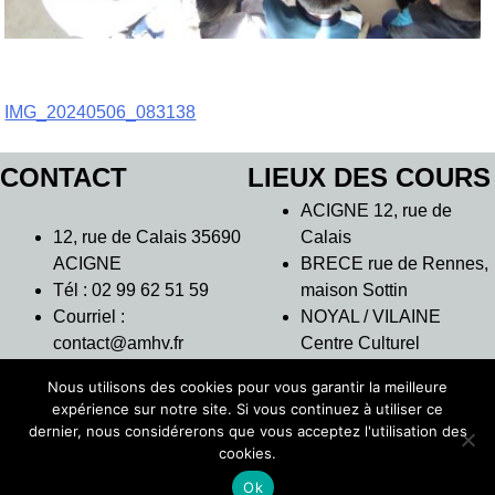
Navigation
IMG_20240506_083138
de
CONTACT
LIEUX DES COURS
l’article
ACIGNE 12, rue de
12, rue de Calais 35690
Calais
ACIGNE
BRECE rue de Rennes,
Tél : 02 99 62 51 59
maison Sottin
Courriel :
NOYAL / VILAINE
contact@amhv.fr
Centre Culturel
L’Intervalle
Nous utilisons des cookies pour vous garantir la meilleure
THORIGNE
expérience sur notre site. Si vous continuez à utiliser ce
FOUILLARD 7 rue des
dernier, nous considérerons que vous acceptez l'utilisation des
Moulins – Salle
cookies.
d’orchestre
Ok