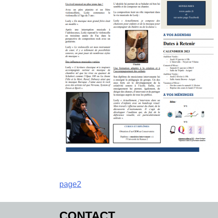
Navigation
page2
de
CONTACT