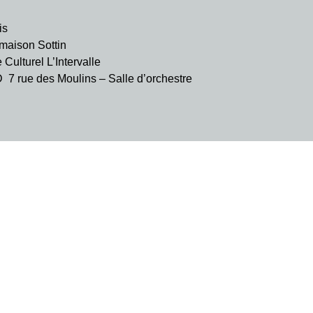
is
aison Sottin
ulturel L’Intervalle
rue des Moulins – Salle d’orchestre