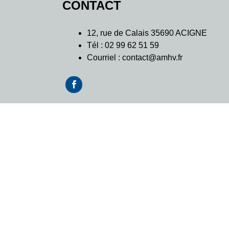
CONTACT
l’article
12, rue de Calais 35690 ACIGNE
Tél : 02 99 62 51 59
Courriel : contact@amhv.fr