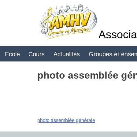
Skip
to
content
Associa
Ecole
Cours
Actualités
Groupes et ense
photo assemblée gén
Navigation
photo assemblée générale
de